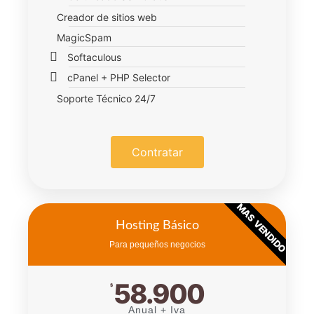
Creador de sitios web
MagicSpam
Softaculous
cPanel + PHP Selector
Soporte Técnico 24/7
Contratar
MAS VENDIDO
Hosting Básico
Para pequeños negocios
58.900
$
Anual + Iva