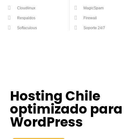
Cloudlinux
MagicSpam
Respaldos
Firewall
Softaculous
Soporte 24/7
Hosting Chile
optimizado para
WordPress