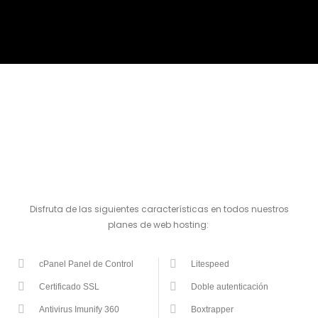
Disfruta de las siguientes características en todos nuestros
planes de web hosting:
cPanel Panel de Control
Litespeed
Certificado SSL
Doble autenticación
Antivirus Imunify 360
Boxtrapper